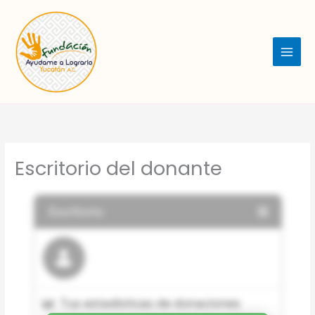
Ir
al
contenido
MAI
MEN
Escritorio del donante